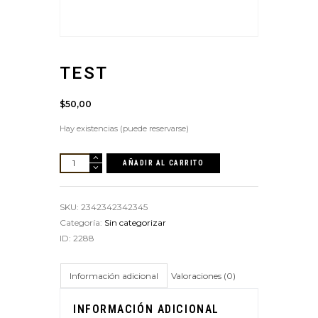
TEST
$
50,00
Hay existencias (puede reservarse)
test
A
AÑADIR AL CARRITO
cantidad
l
t
SKU:
2342342342345
e
Categoría:
Sin categorizar
r
ID:
2288
n
a
t
Información adicional
Valoraciones (0)
i
v
INFORMACIÓN ADICIONAL
e