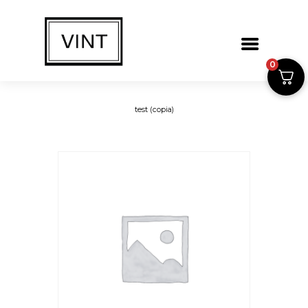
0
test (copia)