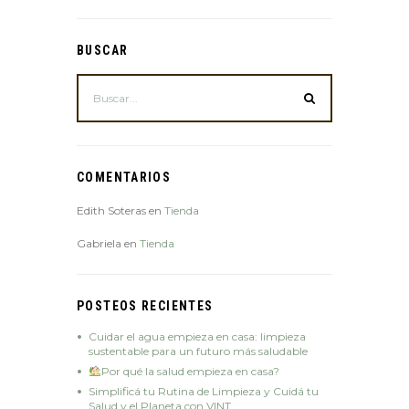
BUSCAR
COMENTARIOS
Edith Soteras
en
Tienda
Gabriela
en
Tienda
POSTEOS RECIENTES
Cuidar el agua empieza en casa: limpieza
sustentable para un futuro más saludable
Por qué la salud empieza en casa?
Simplificá tu Rutina de Limpieza y Cuidá tu
Salud y el Planeta con VINT